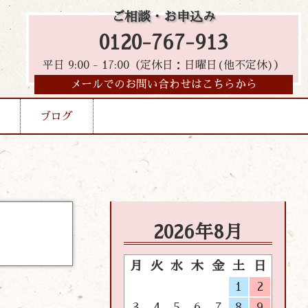
ご相談・お申込み
0120-767-913
平日 9:00 - 17:00（定休日：日曜日(他不定休)）
メールでのお問い合わせはこちらから
ブログ
2026年8月
月
火
水
木
金
土
日
1
2
3
4
5
6
7
8
9